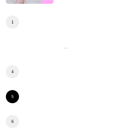
投
1
稿
の
ペ
ー
…
ジ
送
り
4
5
6