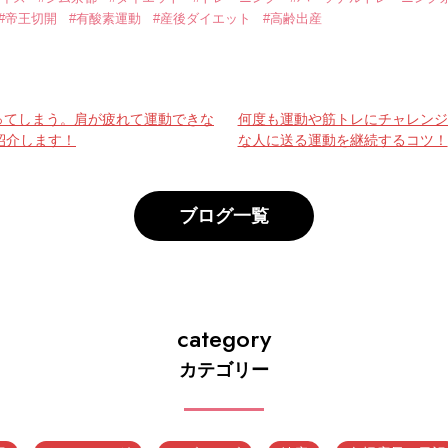
#帝王切開
#有酸素運動
#産後ダイエット
#高齢出産
ってしまう。肩が疲れて運動できな
何度も運動や筋トレにチャレンジ
紹介します！
な人に送る運動を継続するコツ！
ブログ一覧
category
カテゴリー