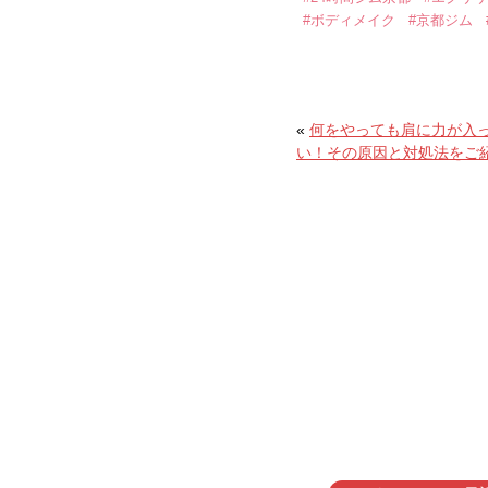
#ボディメイク
#京都ジム
«
何をやっても肩に力が入
い！その原因と対処法をご